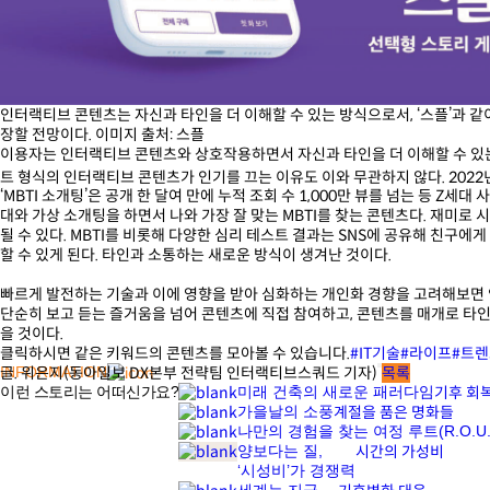
인터랙티브 콘텐츠는 자신과 타인을 더 이해할 수 있는 방식으로서, ‘스플’과 같이 
장할 전망이다. 이미지 출처: 스플
이용자는 인터랙티브 콘텐츠와 상호작용하면서 자신과 타인을 더 이해할 수 있는 기
트 형식의 인터랙티브 콘텐츠가 인기를 끄는 이유도 이와 무관하지 않다. 2022
‘MBTI 소개팅’은 공개 한 달여 만에 누적 조회 수 1,000만 뷰를 넘는 등 Z세대
대와 가상 소개팅을 하면서 나와 가장 잘 맞는 MBTI를 찾는 콘텐츠다. 재미
될 수 있다. MBTI를 비롯해 다양한 심리 테스트 결과는 SNS에 공유해 친구에
할 수 있게 된다. 타인과 소통하는 새로운 방식이 생겨난 것이다.
빠르게 발전하는 기술과 이에 영향을 받아 심화하는 개인화 경향을 고려해보면 
단순히 보고 듣는 즐거움을 넘어 콘텐츠에 직접 참여하고, 콘텐츠를 매개로 타
을 것이다.
클릭하시면 같은 키워드의 콘텐츠를 모아볼 수 있습니다.
#IT기술
#라이프
#트
INFORMATION
글. 위은지(동아일보 DX본부 전략팀 인터랙티브스쿼드 기자)
목록
이런 스토리는 어떠신가요?
미래 건축의 새로운 패러다임
기후 회
가을날의 소풍
계절을 품은 명화들
나만의 경험을 찾는 여정 루트(R.O.U.T
양보다는 질,
시간의 가성비
‘시성비’가 경쟁력