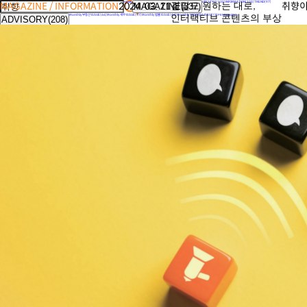
MAGAZINE / INFORMATION
2024. 03. 11
HOME
결말도 원하는 대로,
LIFESTYLE(135)
INFORMATION(105)
TREND(97)
취향이
MAGAZINE(337)
인터랙티브 콘텐츠의 부상
Monthly 부동산 ISSUE(66)
Monthly 세무 ISSUE(97)
Monthly 법률 ISSUE(43)
Monthly 방카슈랑스 ISSUE(2)
PENSION(224)
ADVISORY(208)
투자원칙(28)
투자상품 및 자산배분전략(362)
The Sage Investor(252)
NEWS LETTER
EVENT
Q&A
INVESTMENT(642)
COMMUNICATION