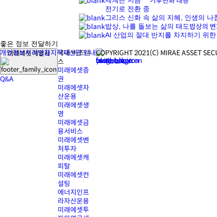
세계는 지금
기후변화 대응
전기로 전환 중
그리스 신화 속 삶의 지혜, 인생의 
밥상, 나를 돌보는 삶의 태도
밥상의 변
AI 산업의 절대 반지를 차지하기 위한 
좋은 정보 전달하기
NEWS
개인정보처리방침
지적재산권 안내
국내 비즈니
COPYRIGHT 2021(C) MIRAE ASSET SECU
미래에셋 계열사
LETTER
스
EVENT
미래에셋증
Q&A
권
미래에셋자
산운용
미래에셋생
명
미래에셋금
융서비스
미래에셋벤
처투자
미래에셋캐
피탈
미래에셋컨
설팅
에너지인프
라자산운용
미래에셋투